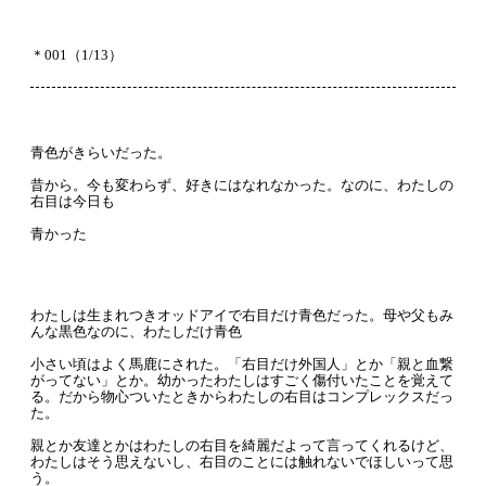
＊001（1/13）
青色がきらいだった。
昔から。今も変わらず、好きにはなれなかった。なのに、わたしの
右目は今日も
青かった
わたしは生まれつきオッドアイで右目だけ青色だった。母や父もみ
んな黒色なのに、わたしだけ青色
小さい頃はよく馬鹿にされた。「右目だけ外国人」とか「親と血繋
がってない」とか。幼かったわたしはすごく傷付いたことを覚えて
る。だから物心ついたときからわたしの右目はコンプレックスだっ
た。
親とか友達とかはわたしの右目を綺麗だよって言ってくれるけど、
わたしはそう思えないし、右目のことには触れないでほしいって思
う。