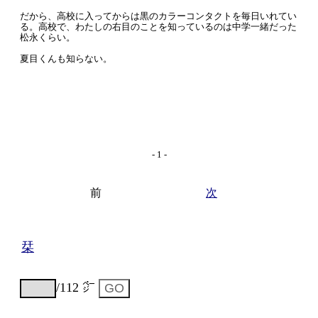
だから、高校に入ってからは黒のカラーコンタクトを毎日いれてい
る。高校で、わたしの右目のことを知っているのは中学一緒だった
松永くらい。
夏目くんも知らない。
- 1 -
前
次
栞
/112 ㌻