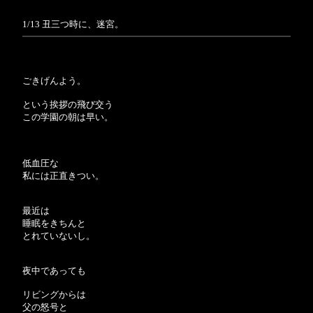
1/13 丑三つ時に、迷宮。
ごきげんよう。
という挨拶の飛び交う
この学園の朝は早い。
低血圧な
私には正直きつい。
最近は
睡眠をきちんと
とれていないし。
夜中であっても
リビングからは
父の怒号と