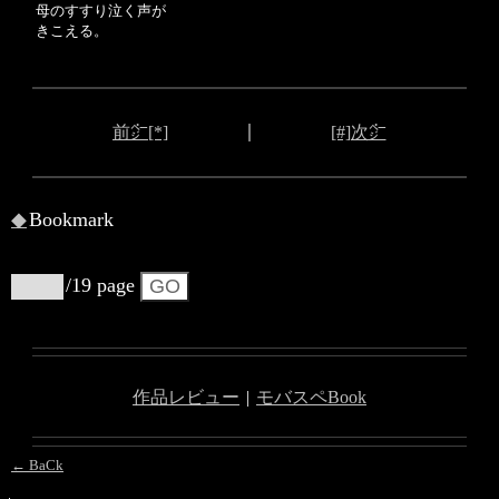
母のすすり泣く声が
きこえる。
｜
前㌻[*]
[#]次㌻
◆
Bookmark
/19 page
作品レビュー
|
モバスペBook
← BaCk