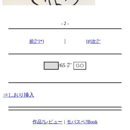
- 2 -
｜
前㌻[*]
[#]次㌻
/65 ㌻
⇒しおり挿入
作品?レビュー
|
モバスペ?Book