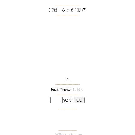
--------------------
[では、さっそく](1/7)
--------------------
- 4 -
--------------------
back
*
/
#
next
しおり
--------------------
/92 ㌻
--------------------
--------------------
⇒作品?レビュー