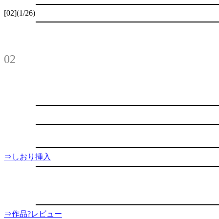
[02](1/26)
02
⇒しおり挿入
⇒作品?レビュー