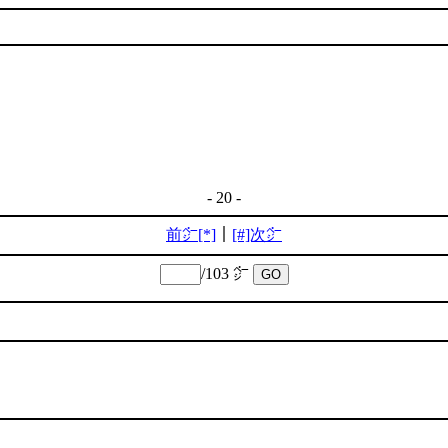
- 20 -
前㌻[*]
｜
[#]次㌻
/103 ㌻