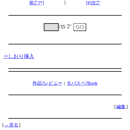
｜
前㌻[*]
[#]次㌻
/35 ㌻
⇒しおり挿入
作品?レビュー
|
モバスペ?Book
[
編集
]
[
←戻る
]