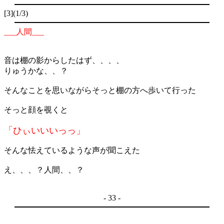
[3](1/3)
___
人間
___
音は棚の影からしたはず、、、、
りゅうかな、、？
そんなことを思いながらそっと棚の方へ歩いて行った
そっと顔を覗くと
「ひぃいいいっっ」
そんな怯えているような声が聞こえた
え、、、？人間、、？
- 33 -