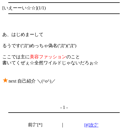
[いえーーい☆☆](1/1)
あ、はじめまーして
るうです(°Д°)めっちゃ偽名(°Д°)(°Д°)
ここでは主に
美容ファッション
のこと
書いてくぜぇ☆全然ワイルドじゃないだろぉ☆
★
next 自己紹介
＼(^o^)／
- 1 -
前㌻[*]
｜
[#]次㌻