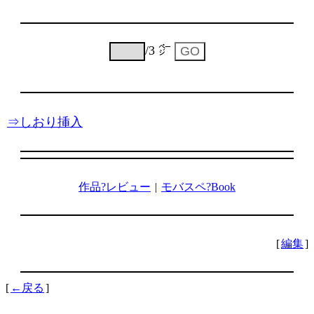
/3 ㌻
⇒しおり挿入
作品?レビュー
|
モバスペ?Book
[
編集
]
[
←戻る
]