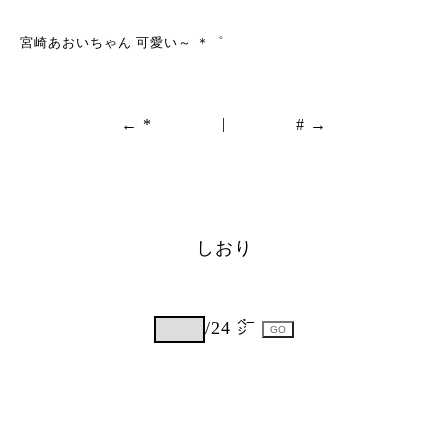
宮崎あおいちゃん 可愛い～ ＊゜
|
← *
# →
しおり
/24 ㌻