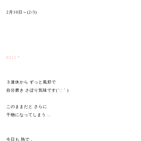
2月10日～(2/3)
0212 *
３連休から ずっと風邪で
自分磨き さぼり気味です(´∵｀)
このままだと さらに
干物になってしまう ...
今日も 熱で 、