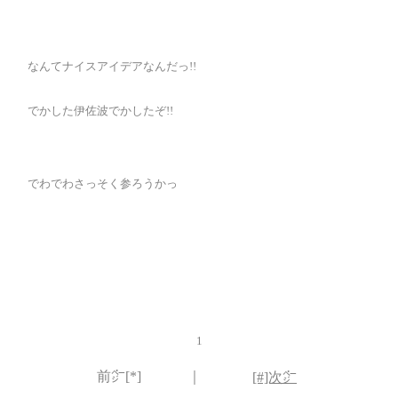
なんてナイスアイデアなんだっ!!
でかした伊佐波でかしたぞ!!
でわでわさっそく参ろうかっ
1
前㌻[*]
｜
[#]次㌻