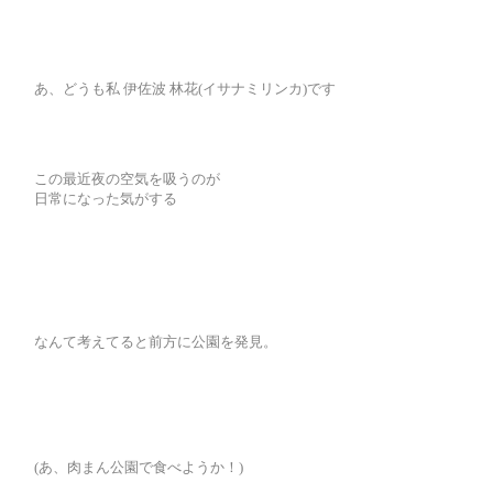
あ、どうも私 伊佐波 林花(イサナミリンカ)です
この最近夜の空気を吸うのが
日常になった気がする
なんて考えてると前方に公園を発見。
(あ、肉まん公園で食べようか！)