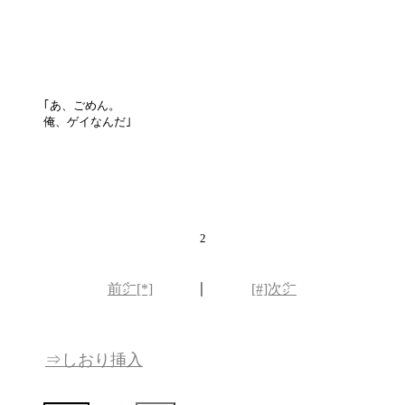
｢あ、ごめん。
俺、ゲイなんだ｣
2
｜
前㌻[*]
[#]次㌻
⇒しおり挿入