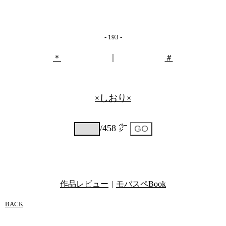
- 193 -
｜
＊
＃
しおり
×
×
/458 ㌻
作品レビュー
|
モバスペBook
BACK