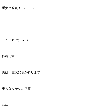
重大？発表！ ( 1 / 5 )
こんにちは(`･ω･´)
作者です！
実は…重大発表があります
重大なんかな…？笑
next→