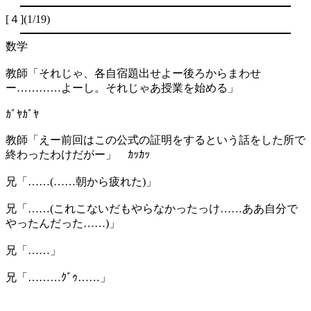
[４](1/19)
数学
教師「それじゃ、各自宿題出せよー後ろからまわせ
ー…………よーし。それじゃあ授業を始める」
ｶﾞﾔｶﾞﾔ
教師「えー前回はこの公式の証明をするという話をした所で
終わったわけだがー」 ｶｯｶｯ
兄「……(……朝から疲れた)」
兄「……(これこないだもやらなかったっけ……ああ自分で
やったんだった……)」
兄「……」
兄「………ｸﾞｩ……」