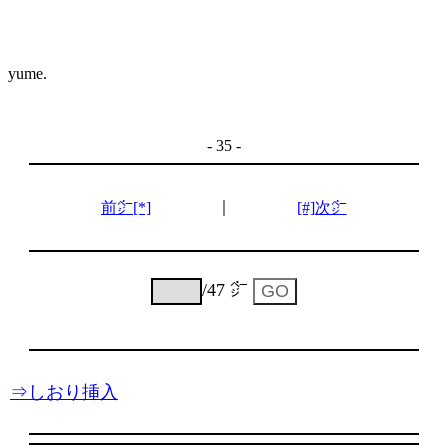
yume.
- 35 -
｜
前㌻[*]
[#]次㌻
/47 ㌻
⇒しおり挿入