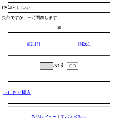
[お知らせ](1/1)
突然ですが、一時閉鎖します
- 50 -
｜
前㌻[*]
[#]次㌻
/53 ㌻
⇒しおり挿入
作品レビュー
|
モバスペBook