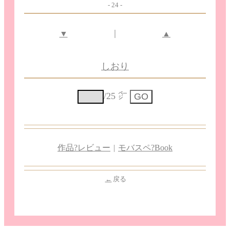
- 24 -
｜
▼
▲
しおり
/25 ㌻
作品?レビュー
|
モバスペ?Book
←
戻る