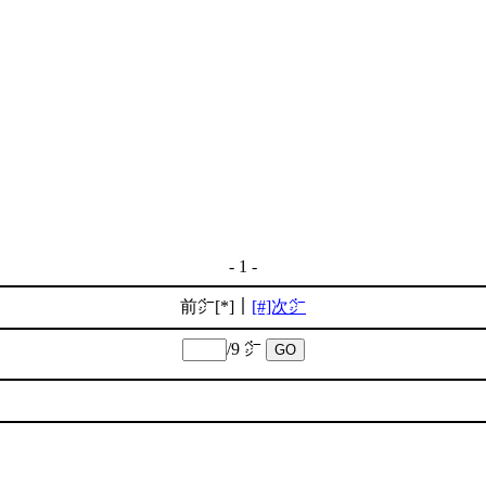
- 1 -
前㌻[*]｜
[#]次㌻
/9 ㌻