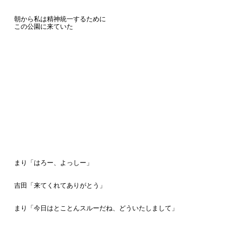
朝から私は精神統一するために
この公園に来ていた
まり「はろー、よっしー」
吉田「来てくれてありがとう」
まり「今日はとことんスルーだね、どういたしまして」