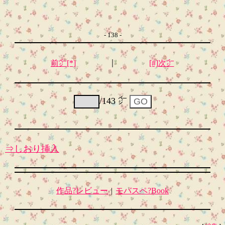
- 138 -
｜
前㌻[*]
[#]次㌻
/143 ㌻
⇒しおり挿入
作品?レビュー
|
モバスペ?Book