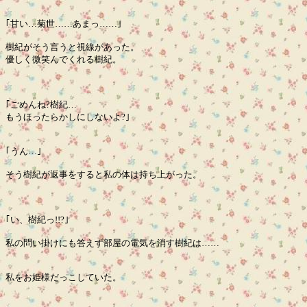
｢甘い…菊世……あまっ……｣
樹紀がそう言うと視線があった。
優しく微笑んでくれる樹紀。
｢ごめんね?樹紀…
もうほったらかしにしないよ?｣
｢うん…｣
そう樹紀が返事をすると私の体は持ち上がった。
｢い、樹紀っ!!?｣
私の問い掛けにも答えず部屋の電気を消す樹紀は……
私をお姫様だっこしていた。