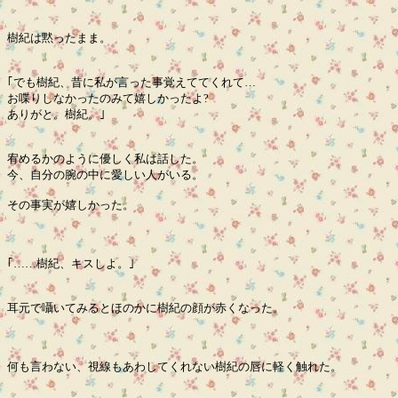
樹紀は黙ったまま。
｢でも樹紀、昔に私が言った事覚えててくれて…
お喋りしなかったのみて嬉しかったよ?
ありがと。樹紀。｣
宥めるかのように優しく私は話した。
今、自分の腕の中に愛しい人がいる。
その事実が嬉しかった。
｢……樹紀、キスしよ。｣
耳元で囁いてみるとほのかに樹紀の顔が赤くなった。
何も言わない、視線もあわしてくれない樹紀の唇に軽く触れた。