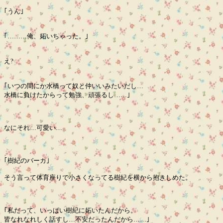
｢うん｣
｢………俺、妬いちゃった。｣
え?
｢いつの間にか水橋って奴と仲いいみたいだし…
水橋に負けたからって勉強、頑張るし……｣
なにそれ…可愛い…
｢樹紀のバーカ｣
そう言って体育座りで小さくなってる樹紀を横から抱きしめた。
｢私だって、いっぱい樹紀に妬いたんだから。
皆なれなれしく話すし…不安だったんだから……｣