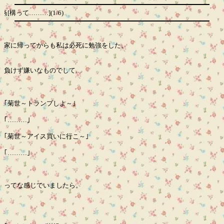
§[構って………](1/6)
家に帰ってからも私は必死に勉強をした。
負けず嫌いなものでして…
｢菊世～トランプしよ～｣
｢………｣
｢菊世～アイス買いに行こ～｣
｢………｣
ってな感じでいましたら。