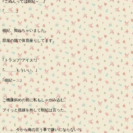
｢ごめんってば樹紀～…｣
｢………｣
樹紀、拗ねちゃいました。
部屋の隅で体育座りしてます。
｢トランプ?アイス?｣
｢………もういい。｣
｢樹紀～…｣
ご機嫌斜めの前に私もしゃがみ込む。
プイっと視線を外して樹紀は言った。
｢………今から俺の言う事で嫌いにならない?｣