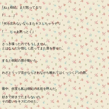
｢ねぇ樹紀。まだ怒ってる?｣
｢………｣
｢何も言わないならまたキスしちゃうぞ?｣
｢……じゃあ黙っとく｣
さっき喋ったのでもうしません。
とはなんだか惜しく思ってまた唇を寄せた。
すると樹紀の唇が動いた。
わざとリップ音がならされながら離れてはくっつく2つの唇。
最中、何度も私は樹紀の名前を呼んだ。
好きで好きでたまらないの。
その思いをキスにのせた。