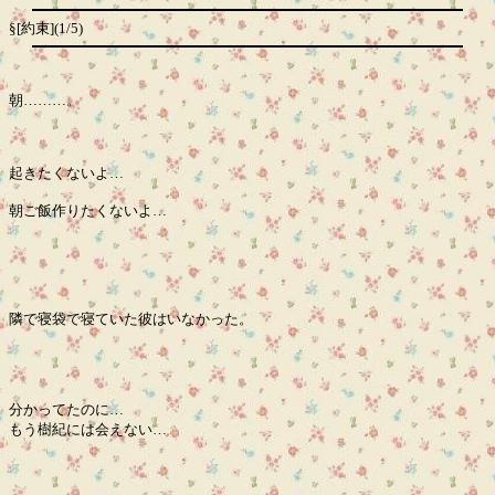
§[約束](1/5)
朝………。
起きたくないよ…
朝ご飯作りたくないよ…
隣で寝袋で寝ていた彼はいなかった。
分かってたのに…
もう樹紀には会えない…