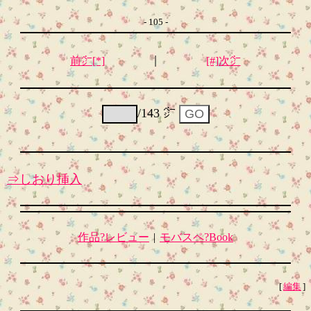
- 105 -
｜
前㌻[*]
[#]次㌻
/143 ㌻
⇒しおり挿入
作品?レビュー
|
モバスペ?Book
[
編集
]