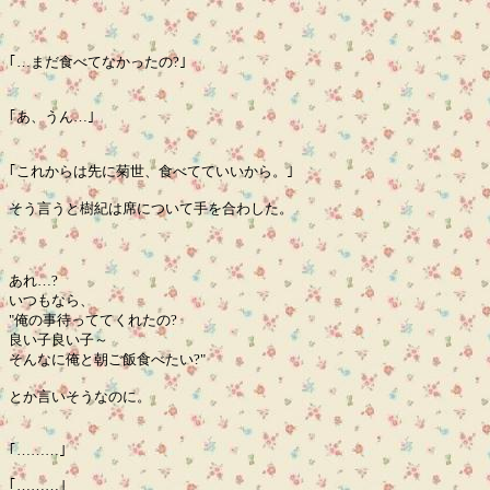
｢…まだ食べてなかったの?｣
｢あ、うん…｣
｢これからは先に菊世、食べてていいから。｣
そう言うと樹紀は席について手を合わした。
あれ…?
いつもなら、
"俺の事待っててくれたの?
良い子良い子～
そんなに俺と朝ご飯食べたい?"
とか言いそうなのに。
｢………｣
｢………｣