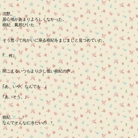
沈黙。
居心地があまりよろしくなかった。
樹紀…風邪ひいた…?
そう思って向かいに座る樹紀をまじまじと見つめていた。
｢…何｣
聞こえるいつもより少し低い樹紀の声。
｢あ、いや、なんでも…｣
｢あ、そう。｣
樹紀………?
なんでそんなに冷たいの…?