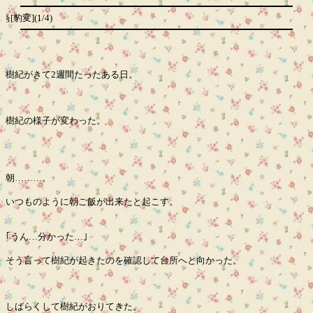
§[豹変](1/4)
樹紀がきて2週間たったある日。
樹紀の様子が変わった。
朝………。
いつものように朝ご飯が出来たと起こす。
｢うん…分かった…｣
そう言って樹紀が起きたのを確認して台所へと向かった。
しばらくして樹紀がおりてきた。