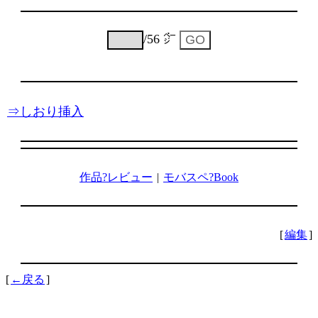
/56 ㌻
⇒しおり挿入
作品?レビュー
|
モバスペ?Book
[
編集
]
[
←戻る
]