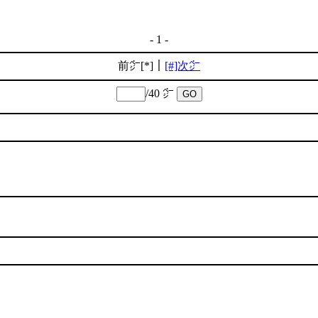
- 1 -
前㌻[*]｜
[#]次㌻
/40 ㌻