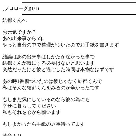
[プロローグ](1/1)
結都くんへ
お元気ですか？
あの出来事から
5
年
やっと自分の中で整理がついたのでお手紙を書きます
結論はあの出来事はしかたがなかった事で
結都くんが気にする必要はないと思います
突然だったけど彼と過ごした時間は本物なはずです
あの時
1
番傷ついたのは彼じゃなく結都くんで
私はそんな結都くんをみるのが辛かったです
もしまだ気にしているのなら彼の為にも
幸せに暮らしてください
私もそれを心から願います
もしよかったら手紙の返事待ってます
茜音より