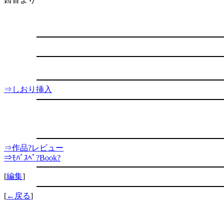
⇒しおり挿入
⇒作品?レビュー
⇒ﾓﾊﾞｽﾍﾟ?Book?
[
編集
]
[
←戻る
]