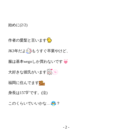
始めに(2/2)
作者の愛梨と言います
JK3年だよ
もうすぐ卒業やけど、
服は基本wegoしか買わないです
大好きな彼氏がいます
福岡に住んでます
身長は157㌢です。(泣)
このくらいでいいかな…
？
- 2 -