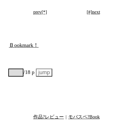
prev[*]
[#]next
Ｂookmark！
/18 p
作品?レビュー
|
モバスペ?Book