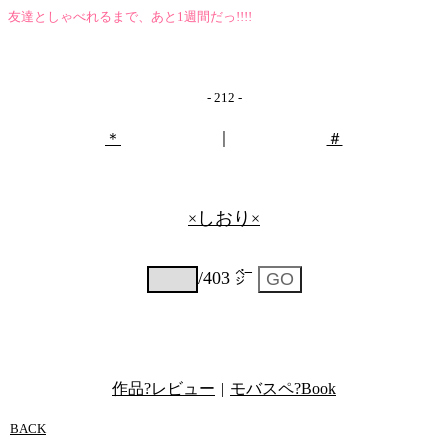
友達としゃべれるまで、あと1週間だっ!!!!
- 212 -
｜
＊
＃
しおり
×
×
/403 ㌻
作品?レビュー
|
モバスペ?Book
BACK