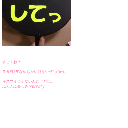
すごくね？
ヲタ歴2年なめちゃいけないぜ＼(^o^)／
キスマイじゃないんだけどね。
ふふふふ楽しみヾ(≧∇≦*)/