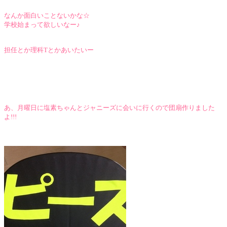
なんか面白いことないかな☆
学校始まって欲しいなー♪
担任とか理科Tとかあいたいー
あ、月曜日に塩素ちゃんとジャニーズに会いに行くので団扇作りました
よ!!!