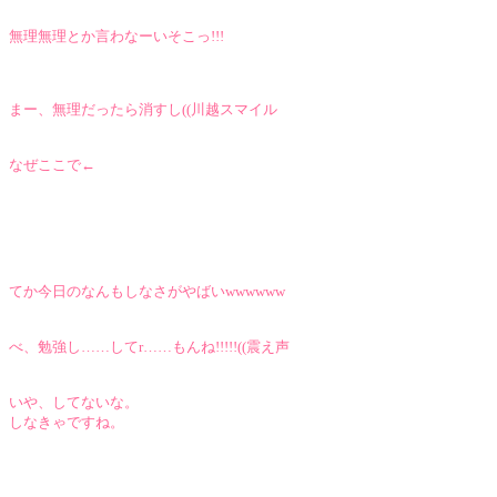
無理無理とか言わなーいそこっ!!!
まー、無理だったら消すし((川越スマイル
なぜここで←
てか今日のなんもしなさがやばいwwwwww
べ、勉強し……してr……もんね!!!!!((震え声
いや、してないな。
しなきゃですね。