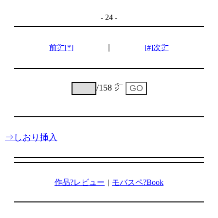
- 24 -
｜
前㌻[*]
[#]次㌻
/158 ㌻
⇒しおり挿入
作品?レビュー
|
モバスペ?Book