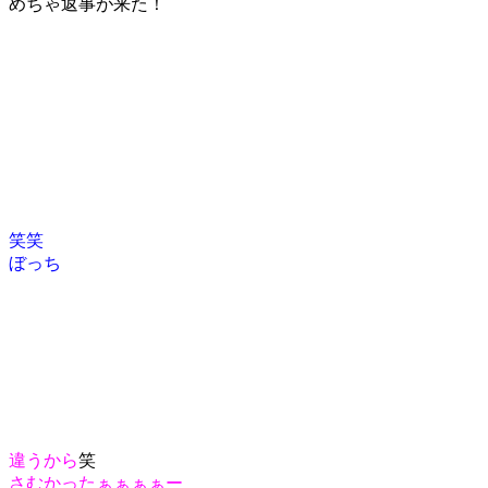
めちゃ返事が来た！
笑笑
ぼっち
違うから
笑
さむかったぁぁぁぁー