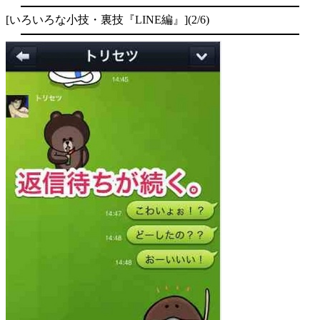
[いろいろな小技・裏技『LINE編』](2/6)