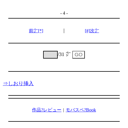
- 4 -
｜
前㌻[*]
[#]次㌻
/31 ㌻
⇒しおり挿入
作品?レビュー
|
モバスペ?Book