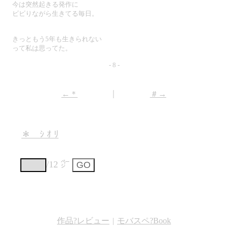
今は突然起きる発作に
ビビりながら生きてる毎日。
きっともう5年も生きられない
って私は思ってた。
- 8 -
｜
←＊
＃→
＊ ｼ ｵ ﾘ
/12 ㌻
作品?レビュー
|
モバスペ?Book