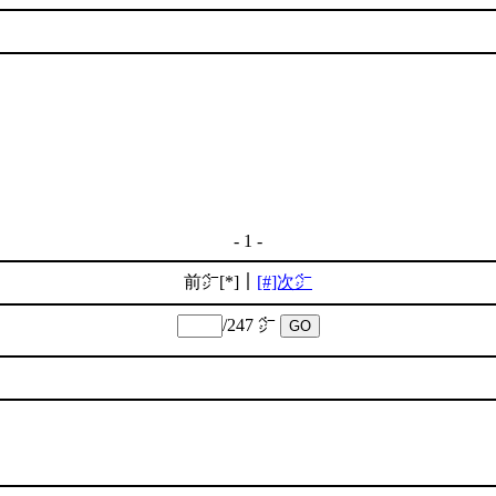
- 1 -
前㌻[*]｜
[#]次㌻
/247 ㌻