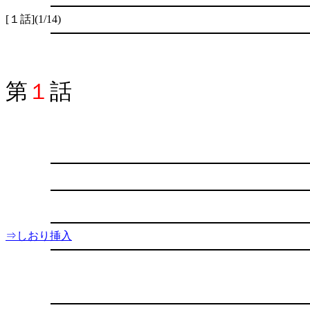
[１話](1/14)
第
１
話
⇒しおり挿入