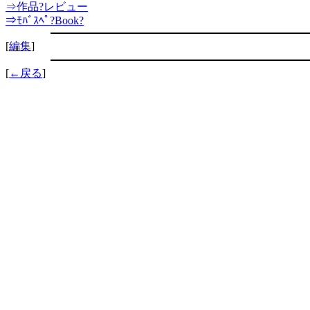
⇒作品?レビュー
⇒ﾓﾊﾞｽﾍﾟ?Book?
[
編集
]
[
←戻る
]