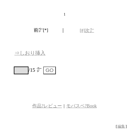
1
前㌻[*]
｜
[#]次㌻
⇒しおり挿入
/15 ㌻
作品?レビュー
|
モバスペ?Book
[
編集
]