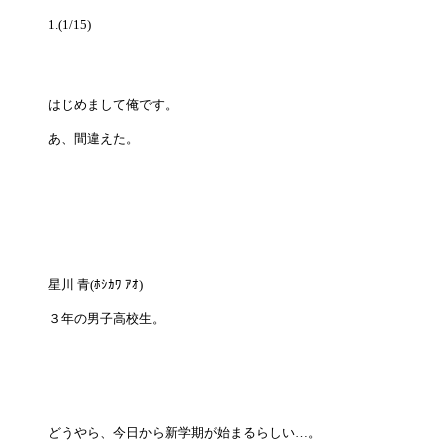
1.(1/15)
はじめまして俺です。
あ、間違えた。
星川 青(ﾎｼｶﾜ ｱｵ)
３年の男子高校生。
どうやら、今日から新学期が始まるらしい…。