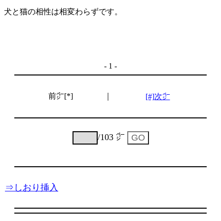
犬と猫の相性は相変わらずです。
- 1 -
前㌻[*]
｜
[#]次㌻
/103 ㌻
⇒しおり挿入