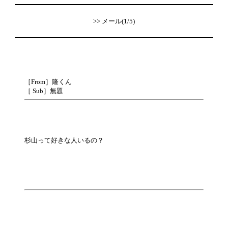
>> メール(1/5)
［From］隆くん
［ Sub］無題
杉山って好きな人いるの？