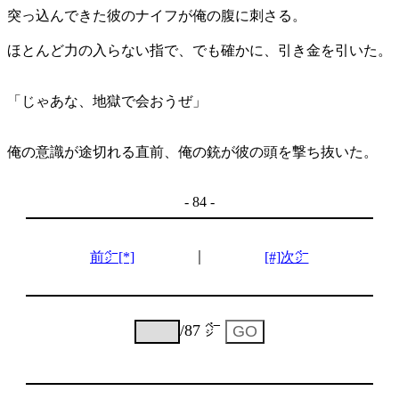
突っ込んできた彼のナイフが俺の腹に刺さる。
ほとんど力の入らない指で、でも確かに、引き金を引いた。
「じゃあな、地獄で会おうぜ」
俺の意識が途切れる直前、俺の銃が彼の頭を撃ち抜いた。
- 84 -
｜
前㌻[*]
[#]次㌻
/87 ㌻