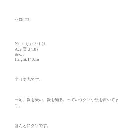
ゼロ(2/3)
Name:ちぃのすけ
Age:高３(18)
Sex:♀
Height:148cm
非りあ充です。
一応、愛を失い、愛を知る。っていうクソ小説を書いてま
す。
ほんとにクソです。