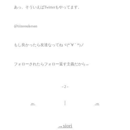
あっ、そういえばTwitterもやってます。
@tiinosukesan
もし良かったら友達なってねヾ(*´∀｀*)ノ
フォローされたらフォロー返す主義だから←
- 2 -
｜
←
→
→siori