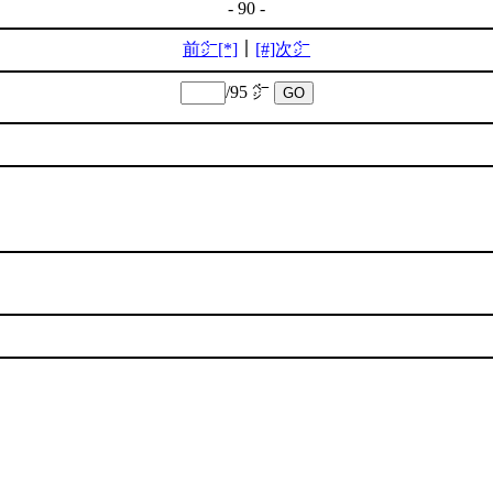
- 90 -
前㌻[*]
｜
[#]次㌻
/95 ㌻