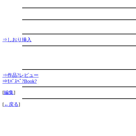
⇒しおり挿入
⇒作品?レビュー
⇒ﾓﾊﾞｽﾍﾟ?Book?
[
編集
]
[
←戻る
]