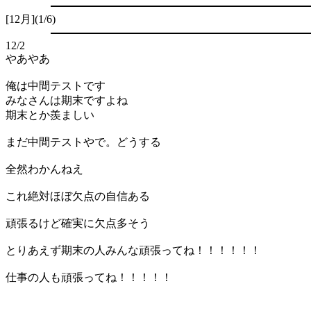
[12月](1/6)
12
/
2
やあやあ
俺は中間テストです
みなさんは期末ですよね
期末とか羨ましい
まだ中間テストやで。どうする
全然わかんねえ
これ絶対ほぼ欠点の自信ある
頑張るけど確実に欠点多そう
とりあえず期末の人みんな頑張ってね！！！！！！
仕事の人も頑張ってね！！！！！