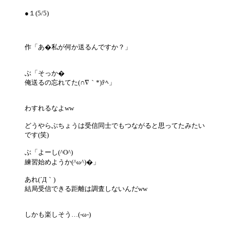
●１(5/5)
作「あ�私が何か送るんですか？」
ぶ「そっか�
俺送るの忘れてた(∩∇｀*)ﾃﾍ」
わすれるなよww
どうやらぶちょうは受信同士でもつながると思ってたみたい
です(笑)
ぶ「よーし(^O^)
練習始めようか(^ω^)�」
あれ(´Д｀)
結局受信できる距離は調査しないんだww
しかも楽しそう…(-ω-)