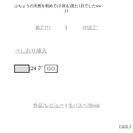
ぶちょうの天然を初めて(２回も)見た1日でしたww
21
｜
前㌻[*]
[#]次㌻
⇒しおり挿入
/24 ㌻
作品?レビュー
|
モバスペ?Book
[
編集
]