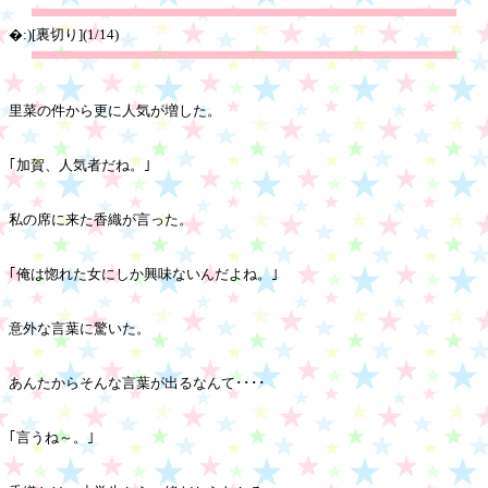
�:)[裏切り](1/14)
里菜の件から更に人気が増した。
｢加賀、人気者だね。｣
私の席に来た香織が言った。
｢俺は惚れた女にしか興味ないんだよね。｣
意外な言葉に驚いた。
あんたからそんな言葉が出るなんて････
｢言うね～。｣