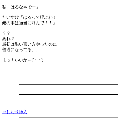
私「はるなやでー」
たいすけ「はるって呼ぶわ！
俺の事は適当に呼んで！！」
？？
あれ？
最初は酷い言い方やったのに
普通になってる、、
まっ！いいか～(´･_･`)
⇒しおり挿入