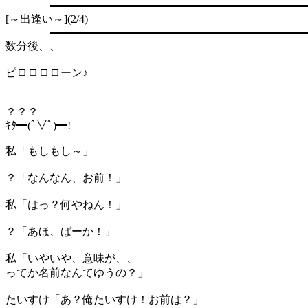
[～出逢い～](2/4)
数分後、、
ピロロロローン♪
？？？
ｷﾀ━(ﾟ∀ﾟ)━!
私「もしもし～」
？「なんなん、お前！」
私「はっ？何やねん！」
？「あほ、ばーか！」
私「いやいや、意味が、、
ってか名前なんてゆうの？」
たいすけ「あ？俺たいすけ！お前は？」