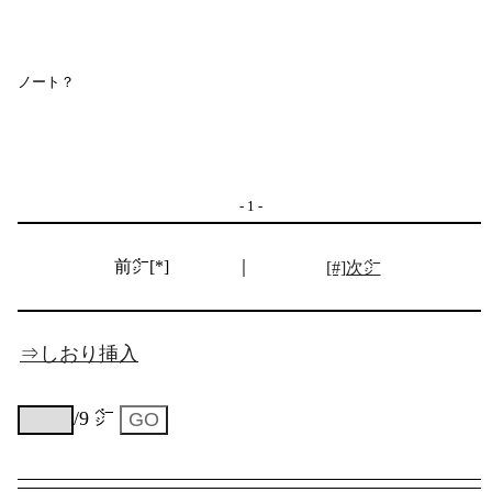
ノート？
- 1 -
前㌻[*]
｜
[#]次㌻
⇒しおり挿入
/9 ㌻