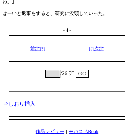
ね。｣
はーいと返事をすると、研究に没頭していった。
- 4 -
｜
前㌻[*]
[#]次㌻
/26 ㌻
⇒しおり挿入
作品レビュー
|
モバスペBook