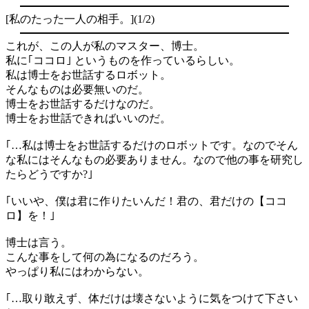
[私のたった一人の相手。](1/2)
これが、この人が私のマスター、博士。
私に｢ココロ｣
というものを作っているらしい。
私は博士をお世話するロボット。
そんなものは必要無いのだ。
博士をお世話するだけなのだ。
博士をお世話できればいいのだ。
｢
…
私は博士をお世話するだけのロボットです。なのでそん
な私にはそんなもの必要ありません。なので他の事を研究し
たらどうですか
?
｣
｢いいや、僕は君に作りたいんだ！君の、君だけの【ココ
ロ】を！｣
博士は言う。
こんな事をして何の為になるのだろう。
やっぱり私にはわからない。
｢
…
取り敢えず、体だけは壊さないように気をつけて下さい