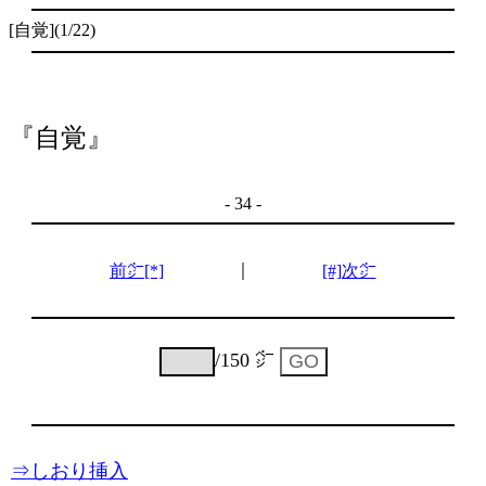
[自覚](1/22)
『自覚』
- 34 -
｜
前㌻[*]
[#]次㌻
/150 ㌻
⇒しおり挿入