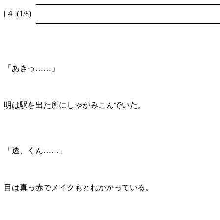
[４](1/8)
「あきっ……」
明は駅を出た所にしゃがみこんでいた。
「透、くん……」
目は真っ赤でメイクもとれかかっている。