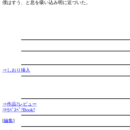
僕はすう、と息を吸い込み明に近づいた。
⇒しおり挿入
⇒作品?レビュー
⇒ﾓﾊﾞｽﾍﾟ?Book?
[
編集
]