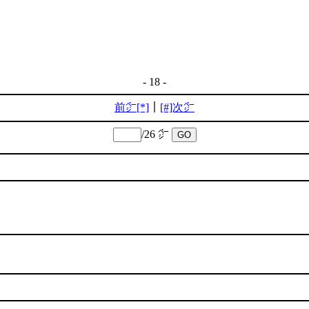
- 18 -
前㌻[*]
｜
[#]次㌻
/26 ㌻