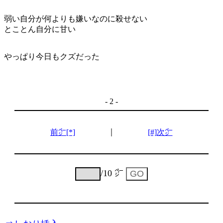
弱い自分が何よりも嫌いなのに殺せない
とことん自分に甘い
やっぱり今日もクズだった
- 2 -
｜
前㌻[*]
[#]次㌻
/10 ㌻