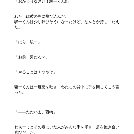
「おかえりなさい！駿一くん!!」
わたしは彼の胸に飛び込んだ。
駿一くんは少し転びそうになったけど、なんとか持ちこたえ
た。
「ほら、駿一」
「お前、男だろ？」
「やることは１つやぞ」
駿一くんは一度息を吐き、わたしの背中に手を回してこう言
った。
「――ただいま、西崎」
わぁーっとその場にいた人がみんな手を叩き、肩を抱き合い
喜びだした。