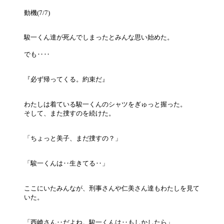
動機(7/7)
駿一くん達が死んでしまったとみんな思い始めた。
でも‥‥
『必ず帰ってくる。約束だ』
わたしは着ている駿一くんのシャツをぎゅっと握った。
そして、また捜すのを続けた。
「ちょっと美子、まだ捜すの？」
「駿一くんは‥生きてる‥」
ここにいたみんなが、刑事さんや仁美さん達もわたしを見て
いた。
「西崎さん‥だよね。駿一くんは‥もしかしたら」