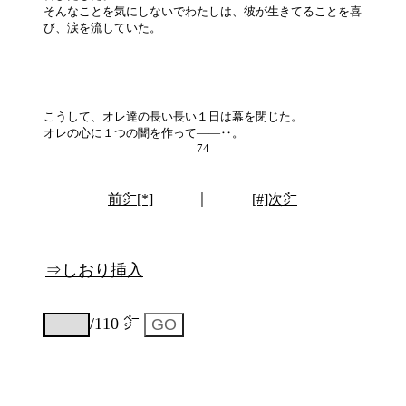
そんなことを気にしないでわたしは、彼が生きてることを喜
び、涙を流していた。
こうして、オレ達の長い長い１日は幕を閉じた。
オレの心に１つの闇を作って――‥。
74
｜
前㌻[*]
[#]次㌻
⇒しおり挿入
/110 ㌻