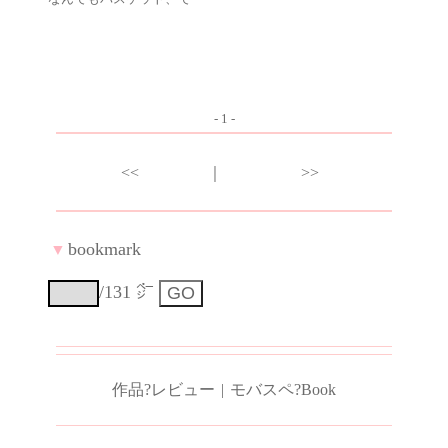
- 1 -
<<
｜
>>
bookmark
▼
/131 ㌻
作品?レビュー
|
モバスペ?Book