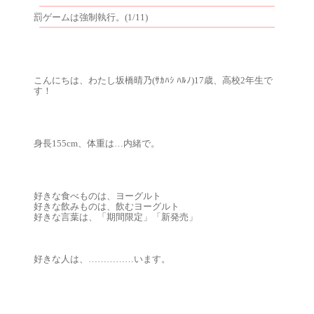
罰ゲームは強制執行。(1/11)
こんにちは、わたし坂橋晴乃(ｻｶﾊｼ ﾊﾙﾉ)17歳、高校2年生で
す！
身長155cm、体重は…内緒で。
好きな食べものは、ヨーグルト
好きな飲みものは、飲むヨーグルト
好きな言葉は、「期間限定」「新発売」
好きな人は、……………います。