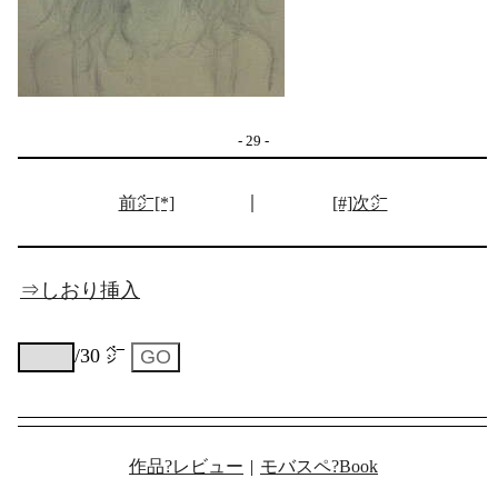
- 29 -
｜
前㌻[*]
[#]次㌻
⇒しおり挿入
/30 ㌻
作品?レビュー
|
モバスペ?Book