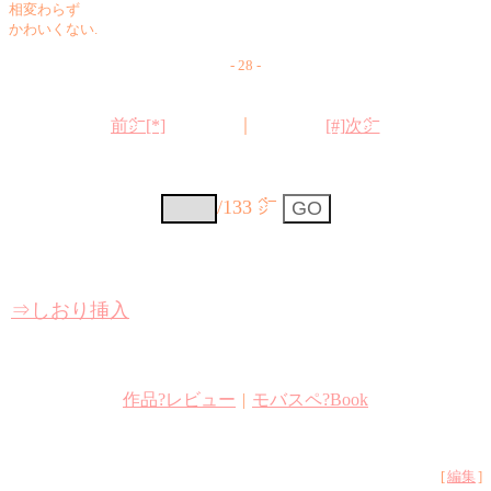
相変わらず
かわいくない.
- 28 -
｜
前㌻[*]
[#]次㌻
/133 ㌻
⇒しおり挿入
作品?レビュー
|
モバスペ?Book
[
編集
]