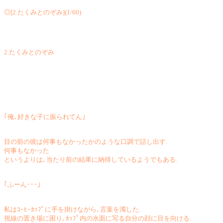
◎[2.たくみとのぞみ](1/60)
2.たくみとのぞみ
｢俺､好きな子に振られてん｣
目の前の彼は何事もなかったかのような口調で話し出す.
何事もなかった
というよりは､当たり前の結果に納得しているようでもある.
｢ふーん･･･｣
私はｺｰﾋｰｶｯﾌﾟに手を掛けながら､言葉を濁した.
視線の置き場に困り､ｶｯﾌﾟ内の水面に写る自分の顔に目を向ける.