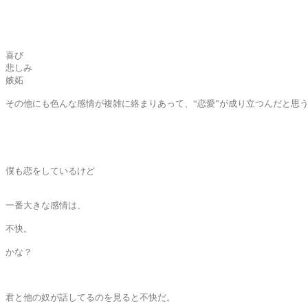
喜び
悲しみ
嫉妬
その他にも色んな感情が複雑に絡まりあって、“恋愛”が成り立つんだと思
僕も恋をしているけど
一番大きな感情は、
不快。
かな？
君と他の奴が話してるのを見ると不快だ。