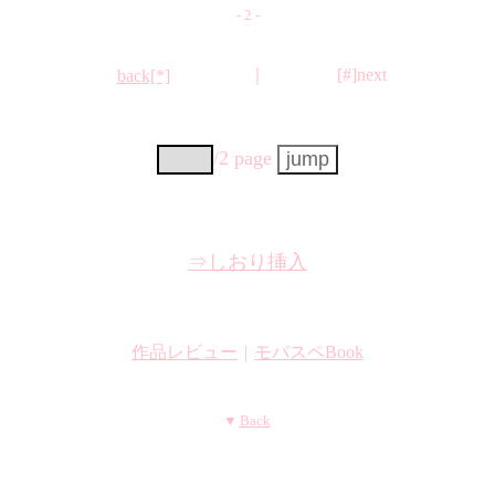
- 2 -
｜
[#]next
back[*]
/2 page
⇒しおり挿入
作品レビュー
|
モバスペBook
▼
Back