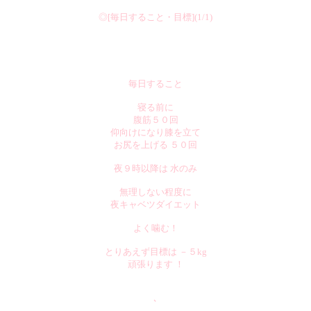
◎[毎日すること・目標](1/1)
毎日すること
寝る前に
腹筋５０回
仰向けになり膝を立て
お尻を上げる ５０回
夜９時以降は 水のみ
無理しない程度に
夜キャベツダイエット
よく噛む！
とりあえず目標は －５kg
頑張ります ！
､