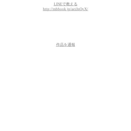
LINEで教える
http://mbbook.jp/aeiJnQvX/
作品を通報