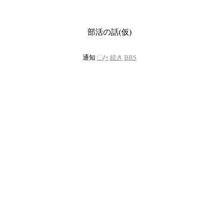
部活の話(仮)
通知
〇
/
×
続き
BBS