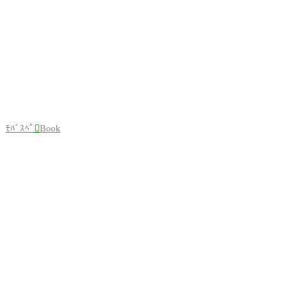
ﾓﾊﾞｽﾍﾟ

Book