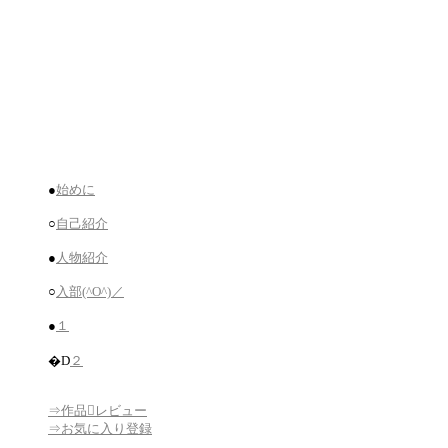
●
始めに
○
自己紹介
●
人物紹介
○
入部(^O^)／
●
１
�D
２
⇒作品レビュー
⇒お気に入り登録