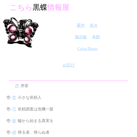
こちら
黒蝶
情報屋
案内
続き
掲示板
本館
Color Drops
お詫び
．．．
序
序章
壱‐
壱
小さな依頼人
壱‐
弐
依頼調査は危機一髪
壱‐
参
嘘から始まる真実を
壱‐
肆
帰る者、帰らぬ者