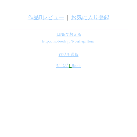
作品レビュー
｜
お気に入り登録
LINEで教える
http://mbbook.jp/NoirPapillon/
作品を通報
ﾓﾊﾞｽﾍﾟ

Book